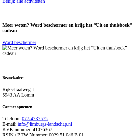
Bekijk alle activiteiten
Meer weten? Word beschermer en krijg het “Uit en thuisboek”
cadeau
Word beschermer
Bezoekadres
Rijksstraatweg 1
5943 AA Lomm
Contact opnemen
Telefoon:
077-4737575
E-mail:
info@limburgs-landschap.nl
KVK nummer: 41076367
RSIN / BTW Nummer: 0029.51.046.B.01