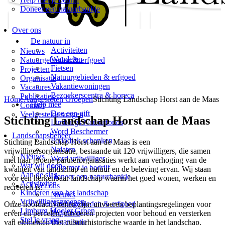
Doneer een natuurbankje
Over ons
De natuur in
Activiteiten
Nieuws
Wandelen
Natuurgebieden & erfgoed
Fietsen
Projecten
Natuurgebieden & erfgoed
Organisatie
Vakantiewoningen
Vacatures
Bezoekerscentra & horeca
Publicaties
Home
Aangesloten Groepen
Stichting Landschap Horst aan de Maas
Help mee
Contact
Doe een gift
Veelgestelde vragen
Stichting Landschap Horst aan de Maas
Limburgs Natuurfonds
Word Beschermer
Landschapsbeheer
Periodiek schenken
Stichting Landschap Horst aan de Maas is een
Nalaten
vrijwilligersorganisatie, bestaande uit 120 vrijwilligers, die samen
Nieuws
Word vrijwilliger
met haar groene partnerorganisaties werkt aan verhoging van de
Wat wij doen
Help met je bedrijf
kwaliteit van landschap en natuur en de beleving ervan. Wij staan
Aan de slag
Doneer een natuurbankje
voor een herkenbaar landschap waarin het goed wonen, werken en
Activiteiten
Over ons
recreëren is.
Kinderen van het landschap
Nieuws
Vrijwilligersgroepen
Natuurgebieden & erfgoed
Onze hoofdactiviteiten zijn: uitvoeren beplantingsregelingen voor
Limburg Mooier Groen
Projecten
erven en percelen, uitvoeren projecten voor behoud en versterken
Stel je vraag
Organisatie
van elementen met cultuurhistorische waarde in het landschap.