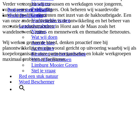
Vacatures
Verder verzorgen wij cursussen en werkdagen voor jongeren,
Publicaties
volwassenen en vrijwilligers. Ook beheren wij waardevolle
Red een stuk natuur
Contact
landschappelijke elementen met inzet van de hakhoutbrigade. Een
Word Beschermer
Veelgestelde vragen
van onze andere activiteiten is de ontwikkeling en het beheer van
Landschapsbeheer
recreatieve routestructuren in Horst aan de Maas zoals het
Nieuws
wandelnetwerk, ruiter- en mennetwerk en thematische fietsroutes.
Wat wij doen
Wij werken gemeente breed, denken proactief mee bij
Aan de slag
planontwikkeling en zijn vooral gericht op uitvoering waarbij wij als
Activiteiten
koepelorganisatie onze partnerorganisaties en lokale werkgroepen
Kinderen van het landschap
maximaal proberen te faciliteren.
Vrijwilligersgroepen
Limburg Mooier Groen
Stel je vraag
Red een stuk natuur
Word Beschermer