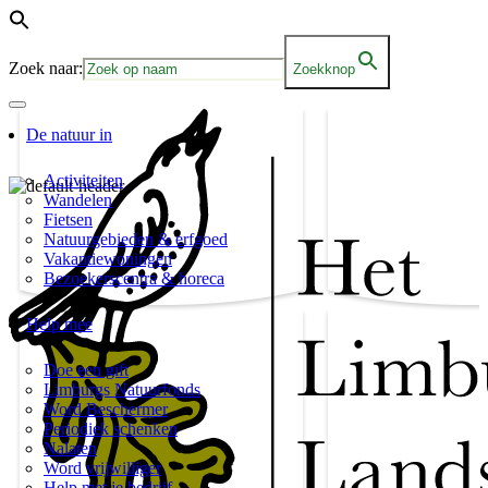
Zoek naar:
Zoekknop
De natuur in
Activiteiten
Wandelen
Fietsen
Natuurgebieden & erfgoed
Vakantiewoningen
Bezoekerscentra & horeca
Help mee
Doe een gift
Limburgs Natuurfonds
Word Beschermer
Periodiek schenken
Nalaten
Word vrijwilliger
Help met je bedrijf