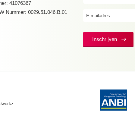
er: 41076367
(Vereist)
W Nummer: 0029.51.046.B.01
E-
mailadres
(Vereist)
Inschrijven
dworkz