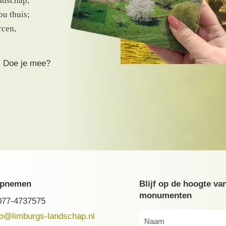
ndschap;
ou thuis;
rcen,
. Doe je mee?
opnemen
Blijf op de hoogte va
monumenten
077-4737575
fo@limburgs-landschap.nl
Naam