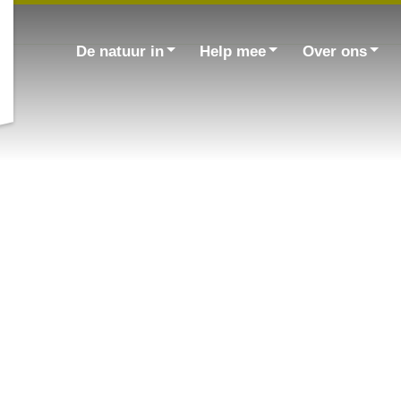
Zoek
naar:
De natuur in
Help mee
Over ons