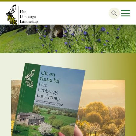
Zoek
naar: