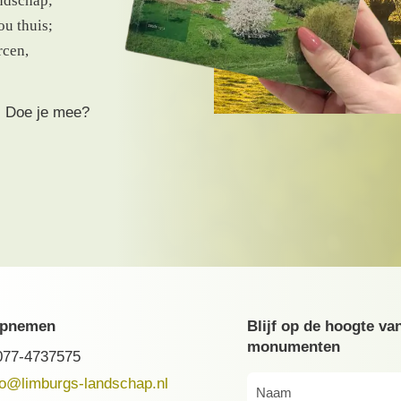
ndschap;
ou thuis;
rcen,
. Doe je mee?
opnemen
Blijf op de hoogte va
monumenten
077-4737575
fo@limburgs-landschap.nl
Naam