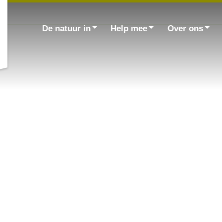
Zoek
naar:
De natuur in
Help mee
Over ons