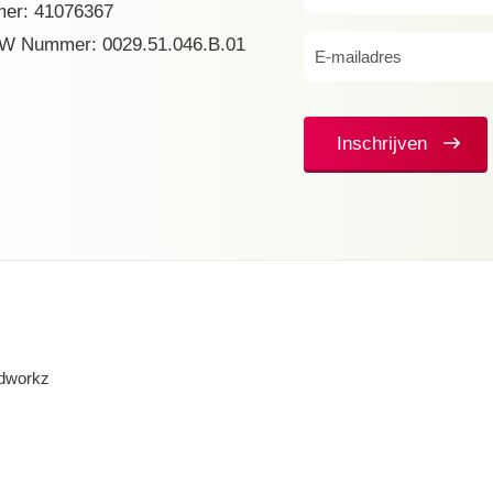
er: 41076367
(Vereist)
W Nummer: 0029.51.046.B.01
E-
mailadres
(Vereist)
Inschrijven
dworkz