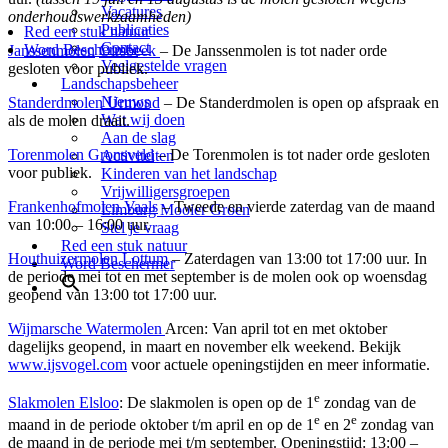
Vacatures
onderhoudswerkzaamheden)
Publicaties
Red een stuk natuur
Contact
Word Beschermer
Janssenmolen
Oirsbeek
– De Janssenmolen is tot nader orde
Veelgestelde vragen
gesloten voor publiek.
Landschapsbeheer
Nieuws
Standerdmolen Urmond
– De Standerdmolen is open op afspraak en
Wat wij doen
als de molen draait.
Aan de slag
Torenmolen Gronsveld
– De Torenmolen is tot nader orde gesloten
Activiteiten
voor publiek.
Kinderen van het landschap
Vrijwilligersgroepen
Frankenhofmolen Vaals
– Tweede en vierde zaterdag van de maand
Limburg Mooier Groen
van 10:00 – 16:00 uur.
Stel je vraag
Red een stuk natuur
Houthuizermolen Lottum
– Zaterdagen van 13:00 tot 17:00 uur. In
Word Beschermer
de periode mei tot en met september is de molen ook op woensdag
geopend van 13:00 tot 17:00 uur.
Wijmarsche Watermolen
Arcen: Van april tot en met oktober
dagelijks geopend, in maart en november elk weekend. Bekijk
www.ijsvogel.com
voor actuele openingstijden en meer informatie.
e
Slakmolen Elsloo
: De slakmolen is open op de 1
zondag van de
e
e
maand in de periode oktober t/m april en op de 1
en 2
zondag van
de maand in de periode mei t/m september. Openingstijd: 13:00 –