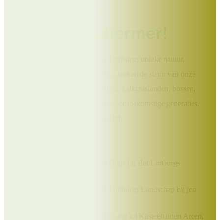
Help jij ons mee?
Word Beschermer!
Draag bij aan het behoud van Limburgs unieke natuur,
landschappen en monumenten. Dankzij de steun van onze
Beschermers blijven heidevelden, kalkgraslanden, bossen,
molens en kloosters behouden voor toekomstige generaties.
Jouw bijdrage maakt écht verschil.
Als Beschermer ontvang je:
Het prachtige boek Uit en Thuis bij Het Limburgs
Landschap;
Elk kwartaal het tijdschrift Limburgs Landschap bij jou
thuis;
Exclusieve kortingen op toegang tot Kasteeltuinen Arcen,