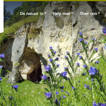
Zoek
naar:
De natuur in
Help mee
Over ons