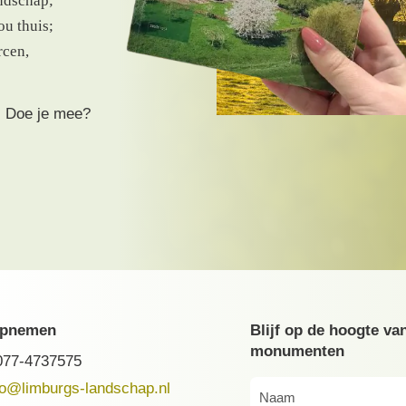
ndschap;
ou thuis;
rcen,
. Doe je mee?
opnemen
Blijf op de hoogte va
monumenten
077-4737575
fo@limburgs-landschap.nl
Naam