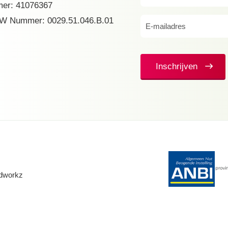
er: 41076367
(Vereist)
W Nummer: 0029.51.046.B.01
E-
mailadres
(Vereist)
Inschrijven
dworkz