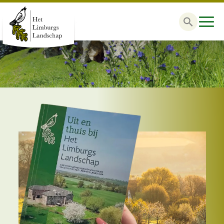
Zoek
naar: