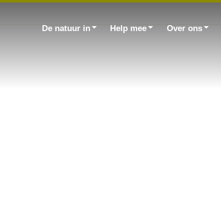
Zoek
naar:
De natuur in
Help mee
Over ons