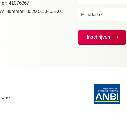
er: 41076367
(Vereist)
W Nummer: 0029.51.046.B.01
E-
mailadres
(Vereist)
Inschrijven
dworkz