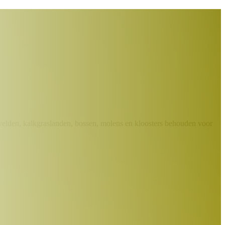
elden, kalkgraslanden, bossen, molens en kloosters behouden voor