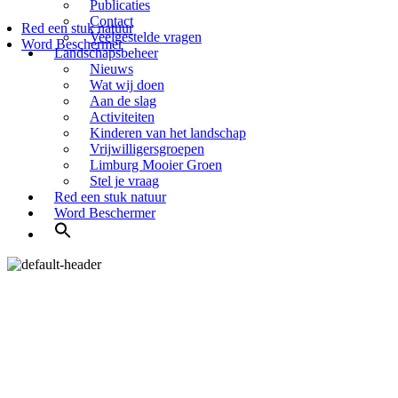
Publicaties
Contact
Red een stuk natuur
Veelgestelde vragen
Word Beschermer
Landschapsbeheer
Nieuws
Wat wij doen
Aan de slag
Activiteiten
Kinderen van het landschap
Vrijwilligersgroepen
Limburg Mooier Groen
Stel je vraag
Red een stuk natuur
Word Beschermer