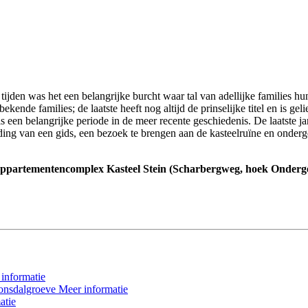
e tijden was het een belangrijke burcht waar tal van adellijke families 
nde families; de laatste heeft nog altijd de prinselijke titel en is gel
s een belangrijke periode in de meer recente geschiedenis. De laatste j
ding van een gids, een bezoek te brengen aan de kasteelruïne en onder
t appartementencomplex Kasteel Stein (Scharbergweg, hoek Onderg
informatie
Bonsdalgroeve
Meer informatie
atie