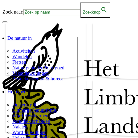
Zoek naar:
Zoekknop
De natuur in
Activiteiten
Wandelen
Fietsen
Natuurgebieden & erfgoed
Vakantiewoningen
Bezoekerscentra & horeca
Help mee
Doe een gift
Limburgs Natuurfonds
Word Beschermer
Periodiek schenken
Nalaten
Word vrijwilliger
Help met je bedrijf