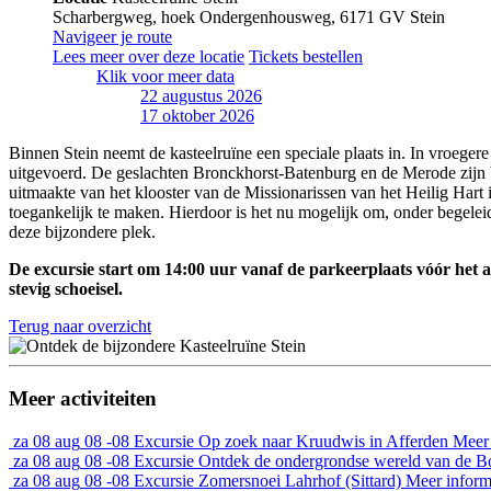
Scharbergweg, hoek Ondergenhousweg, 6171 GV Stein
Navigeer je route
Lees meer over deze locatie
Tickets bestellen
Klik voor meer data
22 augustus 2026
17 oktober 2026
Binnen Stein neemt de kasteelruïne een speciale plaats in. In vroeger
uitgevoerd. De geslachten Bronckhorst-Batenburg en de Merode zijn beke
uitmaakte van het klooster van de Missionarissen van het Heilig Hart i
toegankelijk te maken. Hierdoor is het nu mogelijk om, onder begelei
deze bijzondere plek.
De excursie start om 14:00 uur vanaf de parkeerplaats vóór he
stevig schoeisel.
Terug naar overzicht
Meer activiteiten
za
08 aug
08 -08
Excursie
Op zoek naar Kruudwis in Afferden
Meer 
za
08 aug
08 -08
Excursie
Ontdek de ondergrondse wereld van de 
za
08 aug
08 -08
Excursie
Zomersnoei Lahrhof (Sittard)
Meer inform