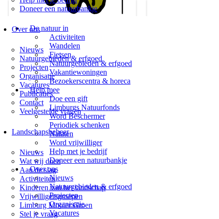
Doneer een natuurbankje
De natuur in
Over ons
Activiteiten
Wandelen
Nieuws
Fietsen
Natuurgebieden & erfgoed
Natuurgebieden & erfgoed
Projecten
Vakantiewoningen
Organisatie
Bezoekerscentra & horeca
Vacatures
Help mee
Publicaties
Doe een gift
Contact
Limburgs Natuurfonds
Veelgestelde vragen
Word Beschermer
Periodiek schenken
Landschapsbeheer
Nalaten
Word vrijwilliger
Help met je bedrijf
Nieuws
Doneer een natuurbankje
Wat wij doen
Over ons
Aan de slag
Nieuws
Activiteiten
Natuurgebieden & erfgoed
Kinderen van het landschap
Projecten
Vrijwilligersgroepen
Organisatie
Limburg Mooier Groen
Vacatures
Stel je vraag