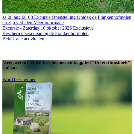
za
08 aug
08-08
Excursie Openstelling
Ontdek de Frankenhofmolen
en zijn verhalen
Meer informatie
Excursie - Zaterdag 10 oktober 2026
Exclusieve
Beschermersexcursie bij de Frankenhofmolen
Bekijk alle activiteiten
Meer weten? Word beschermer en krijg het “Uit en thuisboek”
cadeau
Word beschermer