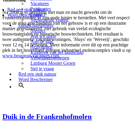
Vakantiewoning
Vacatures
Publicaties
Red een stuk natuur
Na 2008 is er jarenlang met man en macht gewerkt om de
Contact
Word Beschermer
Frankenhofmolen in zijn oude luister te herstellen. Met veel respect
Veelgestelde vragen
voor de rijke geschiedenis van het gebouw is er op een duurzame
Landschapsbeheer
manier gerestaureerd, met gebruik van veelal ecologische
Nieuws
bouwmaterialen en historische bouwtechnieken. Het resultaat is
Wat wij doen
twee authentieke vakantiewoningen, ‘Huys’ en ‘Weverij’, geschikt
Aan de slag
voor 12 en 14 personen. Meer informatie over dit op een prachtige
Activiteiten
plek in het heuvelland gelegen industrieel molencomplex vindt u op
Kinderen van het landschap
www.beaujean-vacances.com.
Vrijwilligersgroepen
Limburg Mooier Groen
Stel je vraag
Red een stuk natuur
Word Beschermer
Duik in de Frankenhofmolen