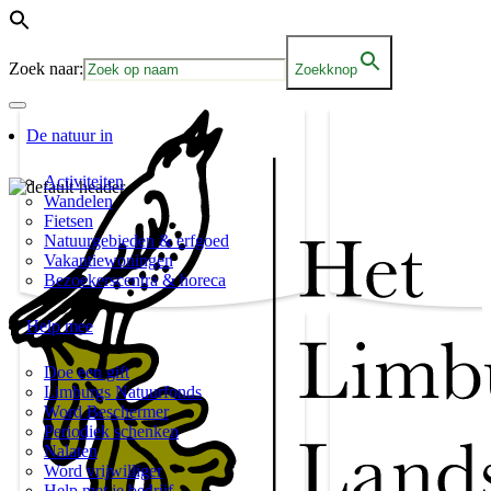
Zoek naar:
Zoekknop
De natuur in
Activiteiten
Wandelen
Fietsen
Natuurgebieden & erfgoed
Vakantiewoningen
Bezoekerscentra & horeca
Help mee
Doe een gift
Limburgs Natuurfonds
Word Beschermer
Periodiek schenken
Nalaten
Word vrijwilliger
Help met je bedrijf