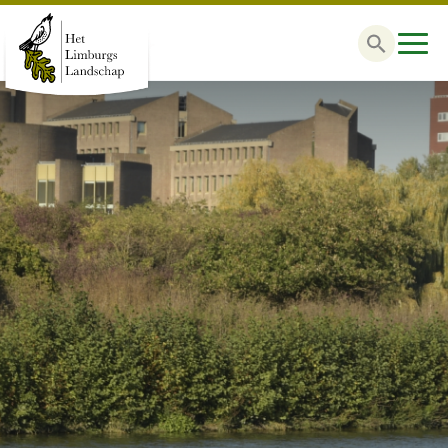
Zoek
naar: