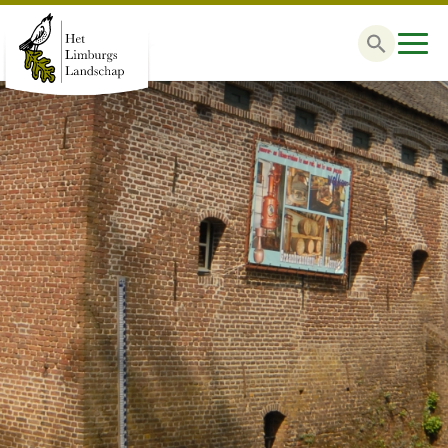
Zoek
naar: