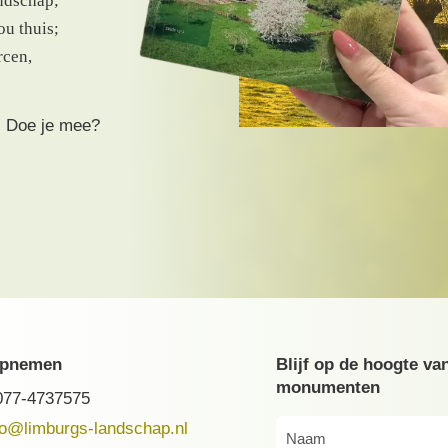
ndschap;
ou thuis;
rcen,
. Doe je mee?
opnemen
Blijf op de hoogte va
monumenten
077-4737575
fo@limburgs-landschap.nl
Naam