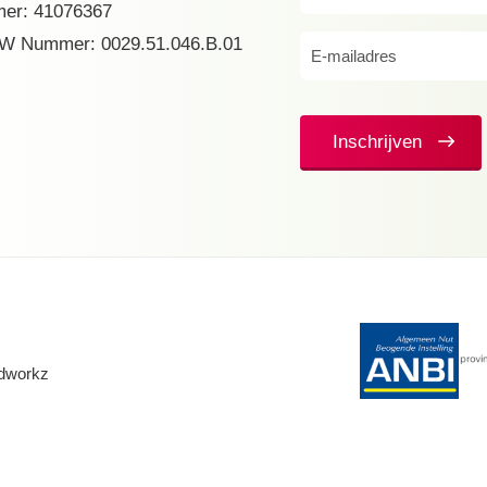
er: 41076367
(Vereist)
W Nummer: 0029.51.046.B.01
E-
mailadres
(Vereist)
Inschrijven
dworkz