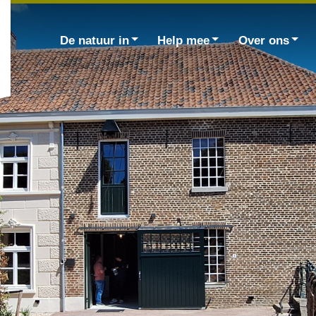
Zoek
naar:
De natuur in
Help mee
Over ons