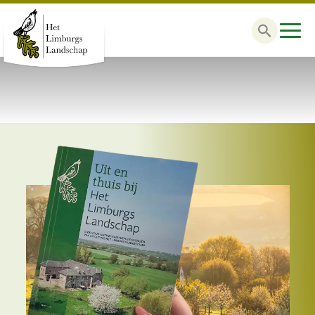
Zoek
naar: