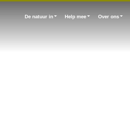
Zoek
naar:
De natuur in
Help mee
Over ons