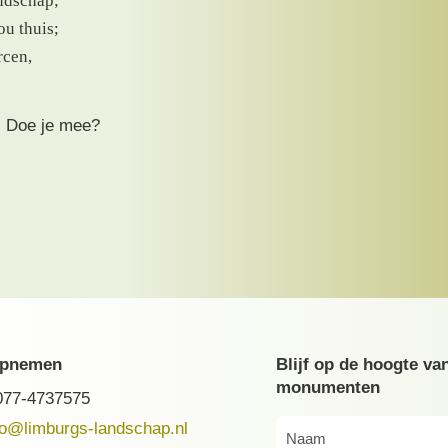
ndschap;
ou thuis;
rcen,
. Doe je mee?
opnemen
Blijf op de hoogte va
monumenten
077-4737575
fo@limburgs-landschap.nl
Naam