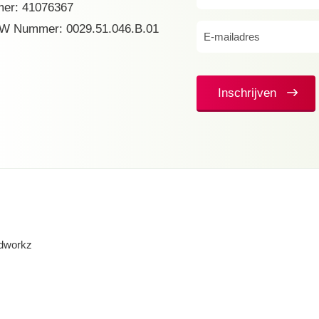
er: 41076367
(Vereist)
W Nummer: 0029.51.046.B.01
E-
mailadres
(Vereist)
Inschrijven
dworkz