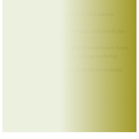
Als Beschermer ontvang je:
Het prachtige boek Uit en Thuis bij Het Limburgs
Landschap;
Elk kwartaal het tijdschrift Limburgs Landschap bij jou
thuis;
Exclusieve kortingen op toegang tot Kasteeltuinen Arcen,
excursies en vakanties bij Het Limburgs Landschap.
Samen geven we Het Limburgse landschap een toekomst.
Doe je mee?
Word Beschermer