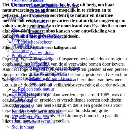
Nieuws
Het Limburgs Landschap is dag in dag uit bezig om haar
Doneer een natuurbankje
Natuurgebieden & erfgoed
natuurterreinen zo optimaal mogelijk in te richten en te
Projecten
beheren. Goed voor een soortenrijke natuur en daarmee
Organisatie
Over ons
meteen ook een fraaie en gevarieerde natuurlijke omgeving om
Vacatures
volop van te genieten. Aan de noordrand van Eys biedt een met
Publicaties
Nieuws
afgestorven fijnsparrenbos kansen voor ontwikkeling van
Contact
Natuurgebieden & erfgoed
kalkgrasland met groei van orchideeën.
Veelgestelde vragen
Projecten
Landschapsbeheer
Organisatie
Nieuws
Fijnsparren maken plaats voor kalkgrasland
Vacatures
Wat wij doen
Publicaties
Aan de slag
Overal in West-Europa leggen fijnsparren het loodje door droogte in
Contact
Activiteiten
combinatie met aantasting van de al verzwakte bomen door kevers.
Veelgestelde vragen
Kinderen van het landschap
Aan het Hoge Bergpad bij Eys is enkele jaren geleden al een perceel
Vrijwilligersgroepen
fijnsparren ter grootte van bijna één hectare afgestorven. Gezien hun
Landschapsbeheer
Limburg Mooier Groen
standplaats, een stele helling die direct achter tuinen van bewoners
Stel je vraag
ligt, zijn de dode bomen uit veiligheidsoverweging al eerder gekapt.
Red een stuk natuur
Nieuws
Word Beschermer
Voordat die kerstbomen geplant werden, ergens rond 1965, was dit
Wat wij doen
een kalkgrasland en groeiden er verschillende soorten orchideeën.
Aan de slag
De ondergrond is hier heel kalkrijk en dat is een goede basis voor
Activiteiten
deze karakteristieke begroeiing met o.a. hondskruid, grote
Kinderen van het landschap
muggenorchis en bijenorchis. Het Limburgs Landschap gaat die
Vrijwilligersgroepen
bijzondere natuur nu weer herstellen.
Limburg Mooier Groen
Stel je vraag