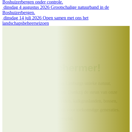
Boshuizerbergen onder controle.
dinsdag 4 augustus 2026
Grootschalige natuurband in de
Boshuizerbergen.
dinsdag 14 juli 2026
Open samen met ons het
landschapsbeheerseizoen
Help jij ons mee?
Word Beschermer!
Draag bij aan het behoud van Limburgs unieke natuur,
landschappen en monumenten. Dankzij de steun van onze
Beschermers blijven heidevelden, kalkgraslanden, bossen,
molens en kloosters behouden voor toekomstige generaties.
Jouw bijdrage maakt écht verschil.