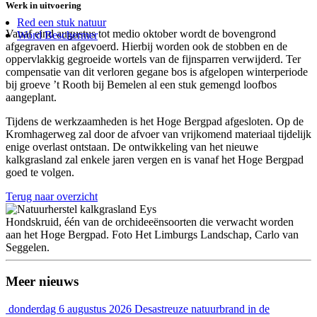
Werk in uitvoering
Red een stuk natuur
Vanaf eind augustus tot medio oktober wordt de bovengrond
Word Beschermer
afgegraven en afgevoerd. Hierbij worden ook de stobben en de
oppervlakkig gegroeide wortels van de fijnsparren verwijderd. Ter
compensatie van dit verloren gegane bos is afgelopen winterperiode
bij groeve ’t Rooth bij Bemelen al een stuk gemengd loofbos
aangeplant.
Tijdens de werkzaamheden is het Hoge Bergpad afgesloten. Op de
Kromhagerweg zal door de afvoer van vrijkomend materiaal tijdelijk
enige overlast ontstaan. De ontwikkeling van het nieuwe
kalkgrasland zal enkele jaren vergen en is vanaf het Hoge Bergpad
goed te volgen.
Terug naar overzicht
Hondskruid, één van de orchideeënsoorten die verwacht worden
aan het Hoge Bergpad. Foto Het Limburgs Landschap, Carlo van
Seggelen.
Meer nieuws
donderdag 6 augustus 2026
Desastreuze natuurbrand in de