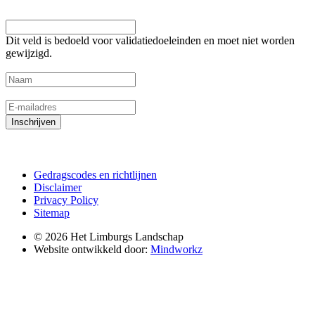
Facebook
Dit veld is bedoeld voor validatiedoeleinden en moet niet worden
gewijzigd.
Naam
(Vereist)
E-mailadres
(Vereist)
Inschrijven
Gedragscodes en richtlijnen
Disclaimer
Privacy Policy
Sitemap
© 2026 Het Limburgs Landschap
Website ontwikkeld door:
Mindworkz